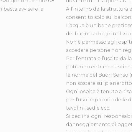
i svolgono dalle ore 08:
durante tutta la giornata p
ri basta avvisare la
All’interno della struttura 
consentito solo sul balcon
L’acqua è un bene prezioso,
del bagno ad ogni utilizzo.
Non è permesso agli ospiti,
accedere persone non regist
Per l’entrata e l’uscita dall
potranno entrare e uscire 
le norme del Buon Senso (n
non sostare sui pianerottoli
Ogni ospite è tenuto a risa
per l’uso improprio delle d
tavolini, sedie ecc.
Si declina ogni responsabi
danneggiamento di oggetti 