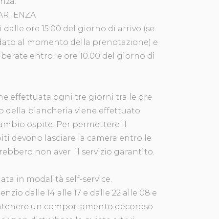
anza.
PARTENZA
dalle ore 15:00 del giorno di arrivo (se
ato al momento della prenotazione) e
iberate entro le ore 10.00 del giorno di
e effettuata ogni tre giorni tra le ore
bio della biancheria viene effettuato
cambio ospite. Per permettere il
spiti devono lasciare la camera entro le
trebbero non aver il servizio garantito.
ta in modalità self-service.
lenzio dalle 14 alle 17 e dalle 22 alle 08 e
ntenere un comportamento decoroso