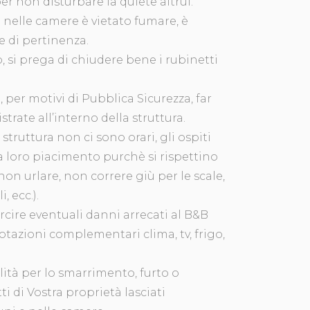
er non disturbare la quiete altrui.
e nelle camere è vietato fumare, è
e di pertinenza.
 si prega di chiudere bene i rubinetti
 per motivi di Pubblica Sicurezza, far
rate all’interno della struttura.
a struttura non ci sono orari, gli ospiti
a loro piacimento purchè si rispettino
on urlare, non correre giù per le scale,
, ecc.).
rcire eventuali danni arrecati al B&B
otazioni complementari clima, tv, frigo,
lità per lo smarrimento, furto o
di Vostra proprietà lasciati