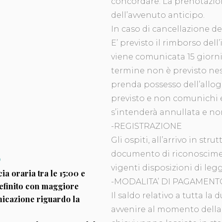
concordare. La prenotazio
dell’avvenuto anticipo.
In caso di cancellazione d
E’ previsto il rimborso del
viene comunicata 15 giorni 
termine non è previsto ne
prenda possesso dell’allog
previsto e non comunichi e
s’intenderà annullata e n
-REGISTRAZIONE
0
Gli ospiti, all’arrivo in str
documento di riconosciment
0
vigenti disposizioni di legg
cia oraria tra le 15:00 e
-MODALITA’ DI PAGAMENT
definito con maggiore
Il saldo relativo a tutta l
nicazione riguardo la
avvenire al momento della 