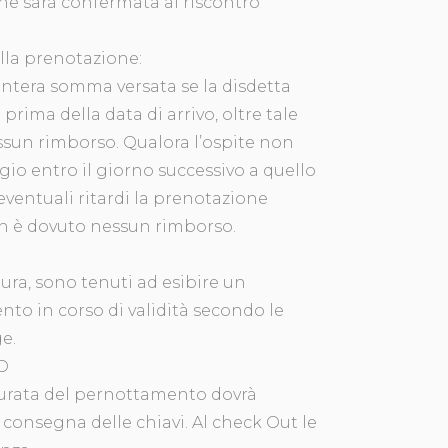
ne sarà confermata al riscontro
ella prenotazione:
l’intera somma versata se la disdetta
prima della data di arrivo, oltre tale
ssun rimborso. Qualora l’ospite non
gio entro il giorno successivo a quello
ventuali ritardi la prenotazione
on è dovuto nessun rimborso.
uttura, sono tenuti ad esibire un
o in corso di validità secondo le
e.
O
a durata del pernottamento dovrà
consegna delle chiavi. Al check Out le