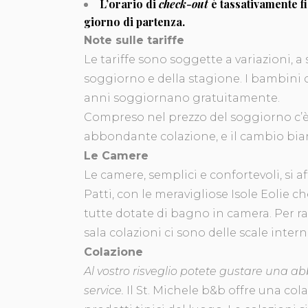
L’orario
di
check-out
è tassativamente fi
giorno di partenza.
Note sulle tariffe
Le tariffe sono soggette a variazioni, a
soggiorno e della stagione. I bambini c
anni soggiornano gratuitamente.
Compreso nel prezzo del soggiorno c’
abbondante colazione, e il cambio bian
Le Camere
Le camere, semplici e confortevoli, si a
Patti, con le meravigliose Isole Eolie 
tutte dotate di bagno in camera. Per r
sala colazioni ci sono delle scale intern
Colazione
Al vostro risveglio potete gustare una a
service.
Il St. Michele b&b offre una col