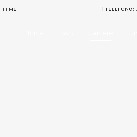
TTI ME
TELEFONO: 
Home
B&B
Camere
Di