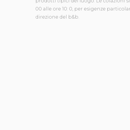
prodotti tipici del luogo. Le colazioni s
00 alle ore 10: 0, per esigenze particola
direzione del b&b.