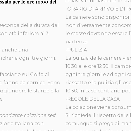
chiavi vanno lasciate in st
ssato per le ore 10:00 del
-ORARIO DI ARRIVO E DI 
Le camere sono disponibili 
 seconda della durata del
non diversamente concord
on età inferiore ai 3
le stesse dovranno essere l
partenza.
è anche una
-PULIZIA
cheria ogni tre giorni.
La pulizia delle camere vien
10,30 e le ore 12.30. Il cam
ffacciano sul Golfo di
ogni tre giorni e ad ogni 
che fanno da cornice. Sono
riassetto e la pulizia gli o
aggiungere le stanze e la
10.30, in caso contrario po
e.
-REGOLE DELLA CASA
La colazione viene consuma
bbondante colazione self
Si richiede il rispetto del si
azione Italiana con
comunque si prega di ma