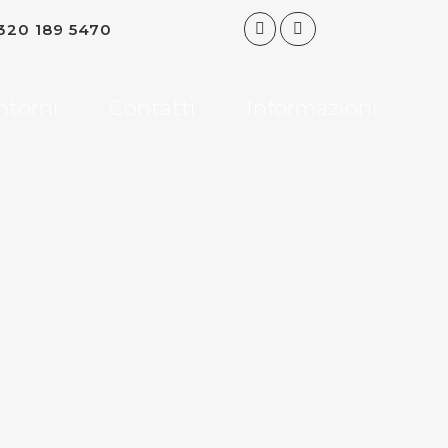
320 189 5470
ntorni
Contatti
Informazioni